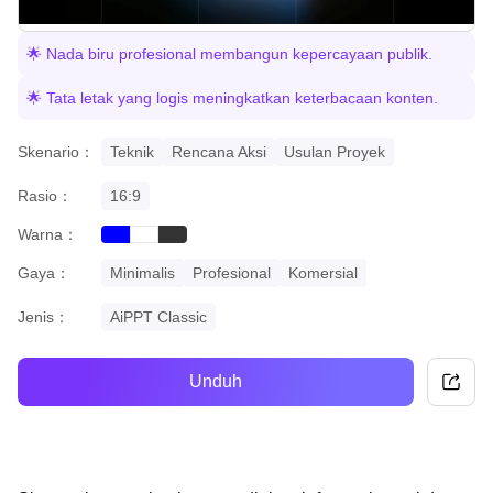
🌟 Nada biru profesional membangun kepercayaan publik.
🌟 Tata letak yang logis meningkatkan keterbacaan konten.
Skenario：
Teknik
Rencana Aksi
Usulan Proyek
Rasio：
16:9
Warna：
blue
black
white
Gaya：
Minimalis
Profesional
Komersial
Jenis：
AiPPT Classic
Unduh