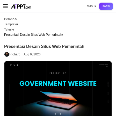
AiPPT Classic
AiPPT Flow
AiPPT Visual
Harga
Template
Pendidikan
Guru
U
Masuk
Daftar
Beranda
/
Template
/
Teknik
/
Presentasi Desain Situs Web Pemerintah
/
Presentasi Desain Situs Web Pemerintah
Richard・
Aug 6, 2026