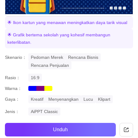
🌟 Ikon kartun yang menawan meningkatkan daya tarik visual
🌟 Grafik bertema sekolah yang kohesif membangun
keterlibatan.
Skenario：
Pedoman Merek
Rencana Bisnis
Rencana Penjualan
Rasio：
16:9
Warna：
blue
purple
yellow
Gaya：
Kreatif
Menyenangkan
Lucu
Klipart
Jenis：
AiPPT Classic
Unduh