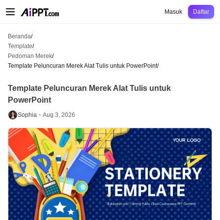
AiPPT Classic
AiPPT Flow
AiPPT Visual
Harga
Template
Pendidikan
Guru
U
Masuk
Daftar
Beranda
/
Template
/
Pedoman Merek
/
Template Peluncuran Merek Alat Tulis untuk PowerPoint
/
Template Peluncuran Merek Alat Tulis untuk
PowerPoint
Sophia・
Aug 3, 2026