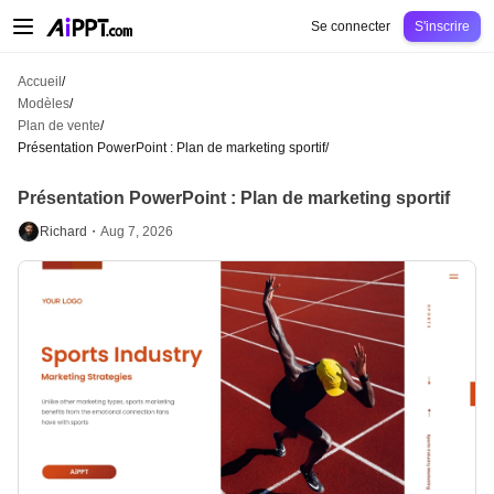
AiPPT Classic
AiPPT Flow
AiPPT Visual
Tarification
Modèles
Éducation
Ens
Se connecter
S'inscrire
Accueil
/
Modèles
/
Plan de vente
/
Présentation PowerPoint : Plan de marketing sportif
/
Présentation PowerPoint : Plan de marketing sportif
Richard・
Aug 7, 2026