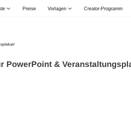
kte
Preise
Vorlagen
Creator-Programm
splakat
/
ür PowerPoint & Veranstaltungspl