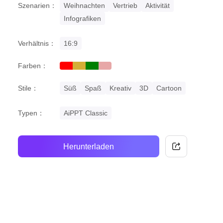
Szenarien：
Weihnachten
Vertrieb
Aktivität
Infografiken
Verhältnis：
16:9
Farben：
red
gold
green
pastel
Stile：
Süß
Spaß
Kreativ
3D
Cartoon
Typen：
AiPPT Classic
Herunterladen